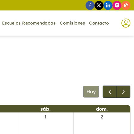
Escuelas Recomendadas
Comisiones
Contacto
Hoy
sáb.
dom.
1
2