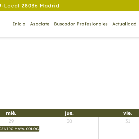
9-Local 28036 Madrid
Inicio
Asociate
Buscador Profesionales
Actualidad
mié.
jue.
vie.
29
30
31
CENTRO MAYA. COLOCACIÓN DE BANDAS A LOS ALUMNOS.