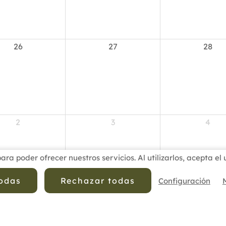
26
27
28
2
3
4
para poder ofrecer nuestros servicios. Al utilizarlos, acepta e
todas
Rechazar todas
Configuración