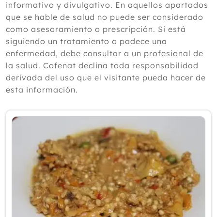
informativo y divulgativo. En aquellos apartados
2024
que se hable de salud no puede ser considerado
como asesoramiento o prescripción. Si está
2023
siguiendo un tratamiento o padece una
2022
enfermedad, debe consultar a un profesional de
la salud. Cofenat declina toda responsabilidad
2021
derivada del uso que el visitante pueda hacer de
2020
esta información.
2019
2018
2017
2016
2015
2014
2013