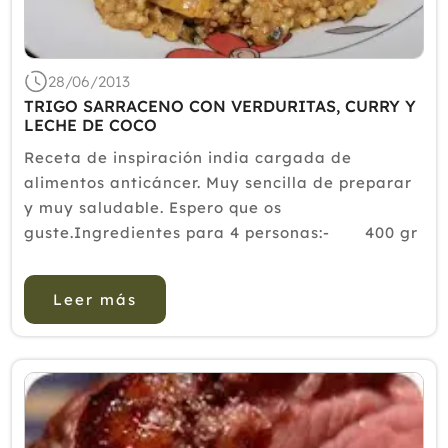
Diciembre
Noviembre
Octubre
28/06/2013
Septiembre
TRIGO SARRACENO CON VERDURITAS, CURRY Y
Agosto
LECHE DE COCO
Julio
Junio
Receta de inspiración india cargada de
Mayo
alimentos anticáncer. Muy sencilla de preparar
Abril
y muy saludable. Espero que os
Marzo
guste.Ingredientes para 4 personas:- 400 gr
Febrero
de trigo sarraceno- 500 ml de leche de
Enero
coco- 1 cebolla- &...
Leer más
2012