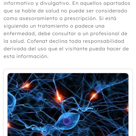
informativo y divulgativo. En aquellos apartados
2024
que se hable de salud no puede ser considerado
como asesoramiento o prescripción. Si está
2023
siguiendo un tratamiento o padece una
2022
enfermedad, debe consultar a un profesional de
la salud. Cofenat declina toda responsabilidad
2021
derivada del uso que el visitante pueda hacer de
2020
esta información.
2019
2018
2017
2016
2015
Diciembre
Noviembre
Octubre