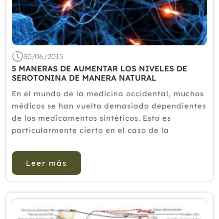
Septiembre
Agosto
Julio
Junio
Mayo
30/06/2015
Abril
5 MANERAS DE AUMENTAR LOS NIVELES DE
SEROTONINA DE MANERA NATURAL
Marzo
Febrero
En el mundo de la medicina occidental, muchos
Enero
médicos se han vuelto demasiado dependientes
de los medicamentos sintéticos. Esto es
2014
particularmente cierto en el caso de la
2013
enfermedad mental; a menudo, los médicos
recetan medicamentos sin siquiera conocer al
2012
Leer más
paciente y las caus...