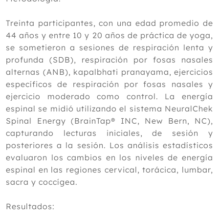
la enfermedad hepática
Eficacia de la acupuntura para aliviar
Treinta participantes, con una edad promedio de
el dolor postoperatorio
44 años y entre 10 y 20 años de práctica de yoga,
El mito de comer huevos
se sometieron a sesiones de respiración lenta y
Meditación cíclica y calidad del sueño:
profunda (SDB), respiración por fosas nasales
una revisión
alternas (ANB), kapalbhati pranayama, ejercicios
Exploración del efecto analgésico de la
acupuntura en la osteoartritis de rodilla
específicos de respiración por fosas nasales y
Chía, sésamo, girasol y lino: los
ejercicio moderado como control. La energía
multibeneficios de 4 minisemillas
espinal se midió utilizando el sistema NeuralChek
Enero
Spinal Energy (BrainTap® INC, New Bern, NC),
capturando lecturas iniciales, de sesión y
2024
posteriores a la sesión. Los análisis estadísticos
2023
evaluaron los cambios en los niveles de energía
2022
espinal en las regiones cervical, torácica, lumbar,
sacra y coccígea.
2021
2020
Resultados: