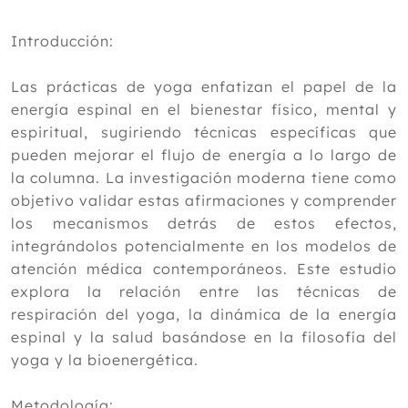
Diciembre
Noviembre
Introducción:
Octubre
Septiembre
Las prácticas de yoga enfatizan el papel de la
Agosto
energía espinal en el bienestar físico, mental y
Julio
espiritual, sugiriendo técnicas específicas que
Junio
pueden mejorar el flujo de energía a lo largo de
Mayo
la columna. La investigación moderna tiene como
Abril
objetivo validar estas afirmaciones y comprender
Marzo
los mecanismos detrás de estos efectos,
Febrero
integrándolos potencialmente en los modelos de
Aumentar la longevidad humana en la
atención médica contemporáneos. Este estudio
era moderna
explora la relación entre las técnicas de
Análisis neurodinámico de yoga con
diversas técnicas de respiración
respiración del yoga, la dinámica de la energía
Aceite de manzanilla sobre la calidad
espinal y la salud basándose en la filosofía del
del sueño en adultos jóvenes con
yoga y la bioenergética.
insomnio
El ayuno intermitente en combinación
Metodología:
con ejercicio es una buena opción para