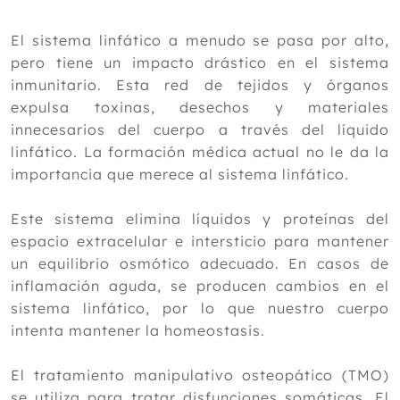
Junio
España debuta el lunes: la ayuda
El sistema linfático a menudo se pasa por alto,
invisible que busca evitar lesiones en
pero tiene un impacto drástico en el sistema
pleno Mundial
inmunitario. Esta red de tejidos y órganos
Eficacia comparativa de la acupresión
expulsa toxinas, desechos y materiales
y la aromaterapia con eucalipto en la
gravedad del dolor de cabeza en
innecesarios del cuerpo a través del líquido
pacientes en hemodiálisis
linfático. La formación médica actual no le da la
Efecto del Pilates en osteoartritis de
importancia que merece al sistema linfático.
rodilla
Remedios naturales para aliviar las
Este sistema elimina líquidos y proteínas del
piernas hinchadas por el calor
espacio extracelular e intersticio para mantener
Cofenat reclama al Gobierno la
regulación de la Osteopatía en España
un equilibrio osmótico adecuado. En casos de
tras el caso de Italia
inflamación aguda, se producen cambios en el
Tratamiento manipulativo osteopático
sistema linfático, por lo que nuestro cuerpo
en 564 niños con cardiopatía
intenta mantener la homeostasis.
congénita: Informe de un proyecto
¿Son buenas las grasas?
El tratamiento manipulativo osteopático (TMO)
Tratamiento manipulativo osteopático:
procedimientos linfáticos
se utiliza para tratar disfunciones somáticas. El