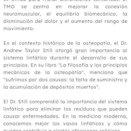
Digitopuntura y masaje Do-in
TMO se centra en mejorar la conexión
Mayo
neuromuscular, el equilibrio biomecánico, la
Abril
disminución del dolor y el aumento del rango de
Marzo
movimiento.
Febrero
Enero
En el contexto histórico de la osteopatía, el Dr.
Andrew Taylor Still otorgó gran importancia al
2025
sistema linfático durante el desarrollo de sus
2024
principios. En su libro "La filosofía y los principios
2023
mecánicos de la osteopatía", menciona que
"sufrimos por dos causas: la falta de suministro y
2022
la acumulación de depósitos muertos".
2021
El Dr. Still comprendió la importancia del sistema
2020
linfático para eliminar los residuos que pueden
2019
causar enfermedades. En la medicina moderna,
conocemos mejor los vasos linfáticos y cómo
2018
pueden contribuir a ciertas afecciones crónicas.