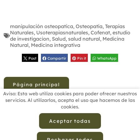
manipulación osteopatica
,
Osteopatía
,
Terapias
Naturales
,
Usoterapiasnaturales
,
Cofenat
,
estudio
de investigacion
,
Salud
,
salud natural
,
Medicina
Natural
,
Medicina integrativa
Post
Compartir
Pin it
WhatsApp
Página principal
Aviso: Esta web utiliza cookies para poder ofrecer nuestros
servicios. Al utilizarlos, acepta el uso que hacemos de las
cookies.
INICIO
BUSCADOR PROFESIONALES
ACTUALIDAD
ESCUELAS RECOMENDADAS
COMISIONES
Aceptar todas
CONTACTO
Rechazar todas