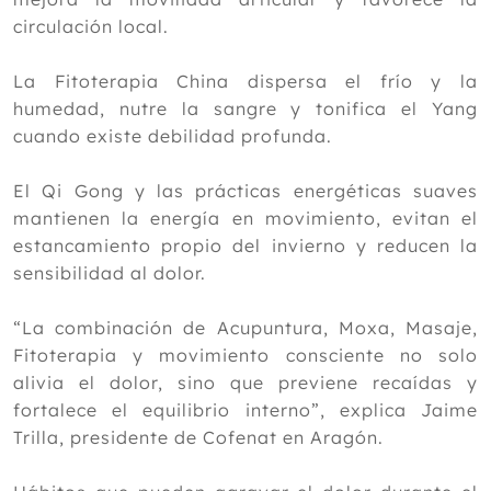
2019
circulación local.
2018
La Fitoterapia China dispersa el frío y la
2017
humedad, nutre la sangre y tonifica el Yang
2016
cuando existe debilidad profunda.
2015
El Qi Gong y las prácticas energéticas suaves
2014
mantienen la energía en movimiento, evitan el
2013
estancamiento propio del invierno y reducen la
sensibilidad al dolor.
2012
“La combinación de Acupuntura, Moxa, Masaje,
Fitoterapia y movimiento consciente no solo
alivia el dolor, sino que previene recaídas y
fortalece el equilibrio interno”, explica Jaime
Trilla, presidente de Cofenat en Aragón.