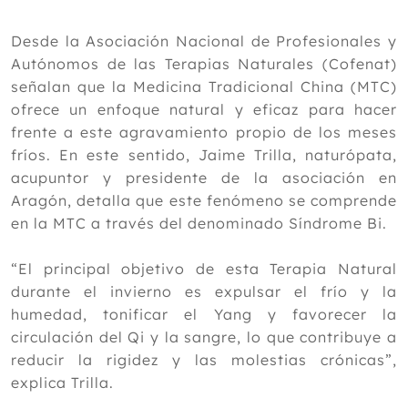
Junio
Mayo
Desde la Asociación Nacional de Profesionales y
Abril
Autónomos de las Terapias Naturales (Cofenat)
Marzo
señalan que la Medicina Tradicional China (MTC)
Estudio sobre Meditación y calidad del
ofrece un enfoque natural y eficaz para hacer
sueño:
frente a este agravamiento propio de los meses
¿Por qué nos sentimos diferentes
fríos. En este sentido, Jaime Trilla, naturópata,
cuando cambia el tiempo? Cofenat
acupuntor y presidente de la asociación en
explica el papel de las hormonas
Aragón, detalla que este fenómeno se comprende
Acupuntura y Lactancia
en la MTC a través del denominado Síndrome Bi.
¿Sabías para qué sirve el magnesio en
las mujeres?
Eficacia y puntos óptimos de
“El principal objetivo de esta Terapia Natural
acupresión auricular para el
durante el invierno es expulsar el frío y la
tratamiento de la prediabetes:
humedad, tonificar el Yang y favorecer la
¿OJOS ROJOS?¿ES CONJUNTIVITIS?
circulación del Qi y la sangre, lo que contribuye a
O ALGO PEOR AQUI TE CUENTO LA
DIFERENCIA
reducir la rigidez y las molestias crónicas”,
Cómo recuperar el bienestar digestivo
explica Trilla.
sin fármacos en casos leves de colitis