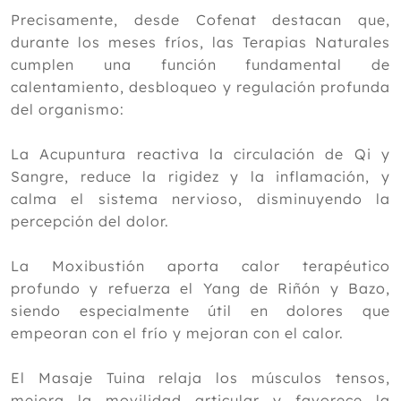
El masaje en el rendimiento y el
Precisamente, desde Cofenat destacan que,
bienestar de los practicantes de
durante los meses fríos, las Terapias Naturales
taekwondo
cumplen una función fundamental de
Cómo combatir el dolor crónico en
invierno con Medicina Tradicional
calentamiento, desbloqueo y regulación profunda
China
del organismo:
Medicina complementaria para el
tratamiento de la bronquitis
La Acupuntura reactiva la circulación de Qi y
Febrero
Sangre, reduce la rigidez y la inflamación, y
Enero
calma el sistema nervioso, disminuyendo la
2025
percepción del dolor.
2024
La Moxibustión aporta calor terapéutico
2023
profundo y refuerza el Yang de Riñón y Bazo,
2022
siendo especialmente útil en dolores que
empeoran con el frío y mejoran con el calor.
2021
2020
El Masaje Tuina relaja los músculos tensos,
mejora la movilidad articular y favorece la