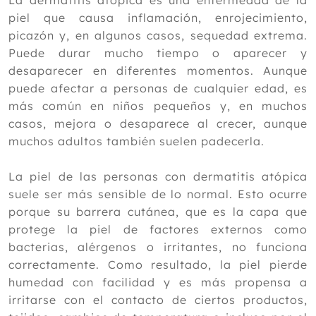
La dermatitis atópica es una enfermedad de la
Noviembre
piel que causa inflamación, enrojecimiento,
Octubre
picazón y, en algunos casos, sequedad extrema.
Septiembre
Puede durar mucho tiempo o aparecer y
Agosto
desaparecer en diferentes momentos. Aunque
Julio
puede afectar a personas de cualquier edad, es
Junio
más común en niños pequeños y, en muchos
Mayo
casos, mejora o desaparece al crecer, aunque
Abril
muchos adultos también suelen padecerla.
Marzo
Febrero
La piel de las personas con dermatitis atópica
Enero
suele ser más sensible de lo normal. Esto ocurre
El Glutatión: Esencia de la Salud y su
porque su barrera cutánea, que es la capa que
Rol en las Terapias Naturales
protege la piel de factores externos como
Osteopatía y disfunción somática.
bacterias, alérgenos o irritantes, no funciona
Los enfermos verticales: un nuevo
concepto en la salud pública
correctamente. Como resultado, la piel pierde
Homeopatía y periodontitis
humedad con facilidad y es más propensa a
Consejos para recuperarte de la
irritarse con el contacto de ciertos productos,
Navidad