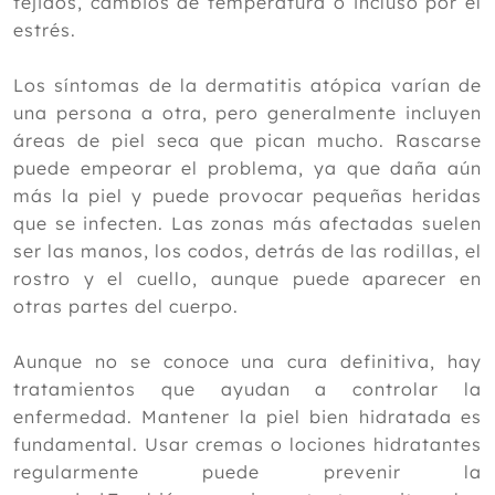
tejidos, cambios de temperatura o incluso por el
Tuina en el tratamiento de la lesión del
estrés.
nervio ciático
Dermatitis atópica y cremas naturales
Los síntomas de la dermatitis atópica varían de
Las mejores infusiones para armonizar
cuerpo y mente en Navidad
una persona a otra, pero generalmente incluyen
áreas de piel seca que pican mucho. Rascarse
2024
puede empeorar el problema, ya que daña aún
2023
más la piel y puede provocar pequeñas heridas
que se infecten. Las zonas más afectadas suelen
2022
ser las manos, los codos, detrás de las rodillas, el
2021
rostro y el cuello, aunque puede aparecer en
otras partes del cuerpo.
2020
2019
Aunque no se conoce una cura definitiva, hay
2018
tratamientos que ayudan a controlar la
enfermedad. Mantener la piel bien hidratada es
2017
fundamental. Usar cremas o lociones hidratantes
2016
regularmente puede prevenir la