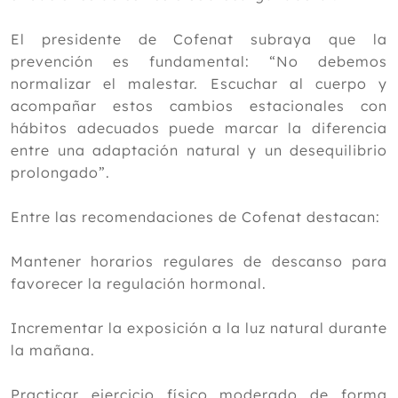
2019
El presidente de Cofenat subraya que la
2018
prevención es fundamental: “No debemos
normalizar el malestar. Escuchar al cuerpo y
2017
acompañar estos cambios estacionales con
2016
hábitos adecuados puede marcar la diferencia
2015
entre una adaptación natural y un desequilibrio
prolongado”.
2014
2013
Entre las recomendaciones de Cofenat destacan:
2012
Mantener horarios regulares de descanso para
favorecer la regulación hormonal.
Incrementar la exposición a la luz natural durante
la mañana.
Practicar ejercicio físico moderado de forma