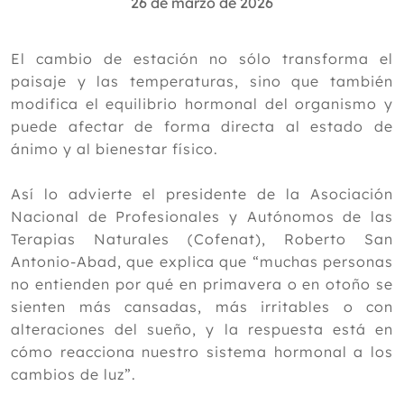
26 de marzo de 2026
Julio
Junio
Mayo
El cambio de estación no sólo transforma el
Abril
paisaje y las temperaturas, sino que también
Marzo
modifica el equilibrio hormonal del organismo y
Estudio sobre Meditación y calidad del
puede afectar de forma directa al estado de
sueño:
ánimo y al bienestar físico.
¿Por qué nos sentimos diferentes
cuando cambia el tiempo? Cofenat
Así lo advierte el presidente de la Asociación
explica el papel de las hormonas
Nacional de Profesionales y Autónomos de las
Acupuntura y Lactancia
Terapias Naturales (Cofenat), Roberto San
¿Sabías para qué sirve el magnesio en
las mujeres?
Antonio-Abad, que explica que “muchas personas
Eficacia y puntos óptimos de
no entienden por qué en primavera o en otoño se
acupresión auricular para el
sienten más cansadas, más irritables o con
tratamiento de la prediabetes:
alteraciones del sueño, y la respuesta está en
¿OJOS ROJOS?¿ES CONJUNTIVITIS?
cómo reacciona nuestro sistema hormonal a los
O ALGO PEOR AQUI TE CUENTO LA
DIFERENCIA
cambios de luz”.
Cómo recuperar el bienestar digestivo