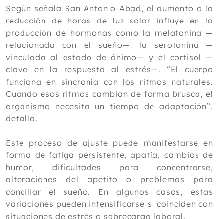
sin fármacos en casos leves de colitis
Según señala San Antonio-Abad, el aumento o la
El masaje en el rendimiento y el
reducción de horas de luz solar influye en la
bienestar de los practicantes de
producción de hormonas como la melatonina —
taekwondo
relacionada con el sueño—, la serotonina —
Cómo combatir el dolor crónico en
invierno con Medicina Tradicional
vinculada al estado de ánimo— y el cortisol —
China
clave en la respuesta al estrés—. “El cuerpo
Medicina complementaria para el
funciona en sincronía con los ritmos naturales.
tratamiento de la bronquitis
Cuando esos ritmos cambian de forma brusca, el
Febrero
organismo necesita un tiempo de adaptación”,
Enero
detalla.
2025
Este proceso de ajuste puede manifestarse en
2024
forma de fatiga persistente, apatía, cambios de
2023
humor, dificultades para concentrarse,
2022
alteraciones del apetito o problemas para
conciliar el sueño. En algunos casos, estas
2021
variaciones pueden intensificarse si coinciden con
2020
situaciones de estrés o sobrecarga laboral.