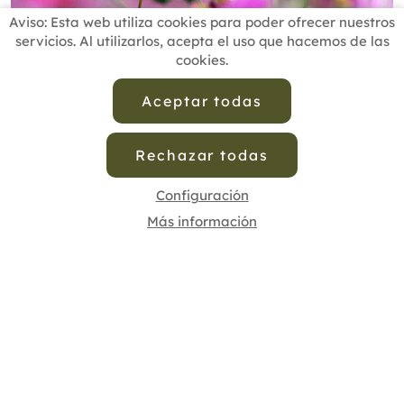
Aviso: Esta web utiliza cookies para poder ofrecer nuestros
servicios. Al utilizarlos, acepta el uso que hacemos de las
cookies.
Aceptar todas
tiempo
,
Primavera
,
TerapiasNaturales
,
Usoterapiasnaturales
,
Cofenat
,
Salud
,
salud natural
,
Rechazar todas
Medicina Natural
,
Medicina integrativa
,
hormonas
Configuración
Post
Compartir
Pin it
WhatsApp
Más información
Página principal
INICIO
BUSCADOR PROFESIONALES
ACTUALIDAD
ESCUELAS RECOMENDADAS
COMISIONES
CONTACTO