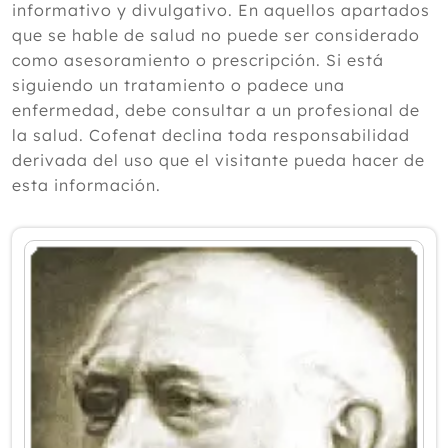
informativo y divulgativo. En aquellos apartados
2024
que se hable de salud no puede ser considerado
como asesoramiento o prescripción. Si está
2023
siguiendo un tratamiento o padece una
2022
enfermedad, debe consultar a un profesional de
la salud. Cofenat declina toda responsabilidad
2021
derivada del uso que el visitante pueda hacer de
2020
esta información.
2019
2018
Diciembre
Noviembre
Octubre
Septiembre
Agosto
Julio
Junio