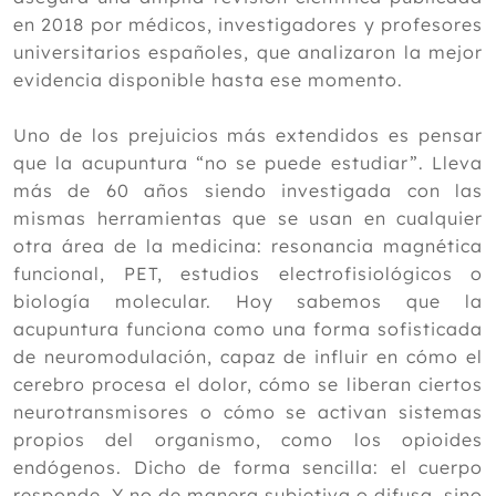
masaje en la espondilosis cervical
en 2018 por médicos, investigadores y profesores
Eficacia y seguridad de la terapia de
universitarios españoles, que analizaron la mejor
masaje Tuina para la fiebre pediátrica
evidencia disponible hasta ese momento.
Acupuntura: cuando la ciencia
desmonta el prejuicio
Marzo
Uno de los prejuicios más extendidos es pensar
Febrero
que la acupuntura “no se puede estudiar”. Lleva
Enero
más de 60 años siendo investigada con las
mismas herramientas que se usan en cualquier
2025
otra área de la medicina: resonancia magnética
2024
funcional, PET, estudios electrofisiológicos o
biología molecular. Hoy sabemos que la
2023
acupuntura funciona como una forma sofisticada
2022
de neuromodulación, capaz de influir en cómo el
cerebro procesa el dolor, cómo se liberan ciertos
2021
neurotransmisores o cómo se activan sistemas
2020
propios del organismo, como los opioides
endógenos. Dicho de forma sencilla: el cuerpo
2019
responde. Y no de manera subjetiva o difusa, sino