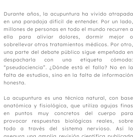
Junio
Mayo
Durante años, la acupuntura ha vivido atrapada
Abril
en una paradoja difícil de entender. Por un lado,
Cofenat responde a la OMC: “El
millones de personas en todo el mundo recurren a
mensaje real de #NoTeEnREDES es que
ella para aliviar dolores, dormir mejor o
sólo es válido lo que ellos dicen”
sobrellevar otros tratamientos médicos. Por otro,
Efecto manipulativo osteopático sobre
una parte del debate público sigue empeñada en
el dolor, la flexibilidad, la modulación
autonómica de la frecuencia cardíaca,
despacharla con una etiqueta cómoda:
la energía y el perfil térmico en
“pseudociencia”. ¿Dónde está el fallo? No en la
pacientes con lumbalgia crónica
falta de estudios, sino en la falta de información
¿Qué son los disruptores endocrinos?
honesta.
Eficacia de la acupuntura y la
acupresión para mejorar la calidad del
sueño en mujeres menopáusicas: un
La acupuntura es una técnica natural, con base
metaanálisis
anatómica y fisiológica, que utiliza agujas finas
De la melisa a la microbiota: cómo
en puntos muy concretos del cuerpo para
mimar tu intestino cuando sufres una
provocar respuestas biológicas reales, sobre
colitis leve
todo a través del sistema nervioso. Así lo
Eficacia de la medicina tradicional
china combinada con la terapia de
asegura una amplia revisión científica publicada