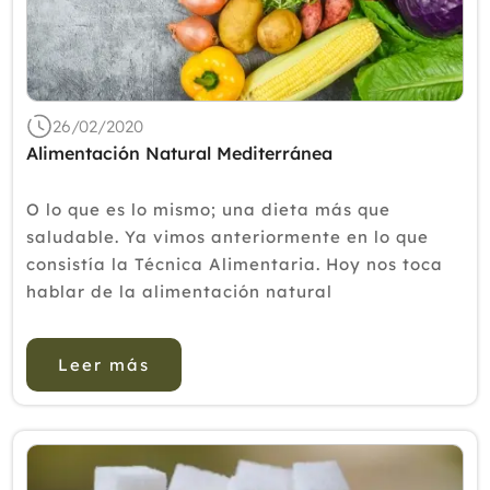
Febrero
Enero
2019
2018
26/02/2020
2017
Alimentación Natural Mediterránea
2016
O lo que es lo mismo; una dieta más que
2015
saludable. Ya vimos anteriormente en lo que
consistía la Técnica Alimentaria. Hoy nos toca
2014
hablar de la alimentación natural
2013
mediterránea, como muchos habréis adivinado
se basa en la dieta mediterr...
2012
Leer más