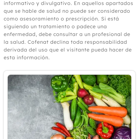
informativo y divulgativo. En aquellos apartados
2024
que se hable de salud no puede ser considerado
como asesoramiento o prescripción. Si está
2023
siguiendo un tratamiento o padece una
2022
enfermedad, debe consultar a un profesional de
la salud. Cofenat declina toda responsabilidad
2021
derivada del uso que el visitante pueda hacer de
2020
esta información.
Diciembre
Noviembre
Octubre
Septiembre
Agosto
Julio
Junio
Mayo
Abril
Marzo