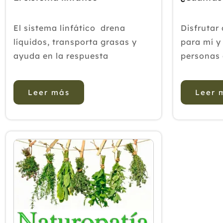
El sistema linfático drena
Disfrutar
líquidos, transporta grasas y
para mí 
ayuda en la respuesta
personas 
inmunitaria ante una infección,
convertid
sin embargo pese a cumplir
hábitos d
Leer más
Leer 
funciones vitales muy
con el pla
importantes es uno de los
en marcha
grandes desconocidos, seguro
mañanas y
que todos conocemos en mayor
esa taza 
o menor medida como fu...
m&iacut..