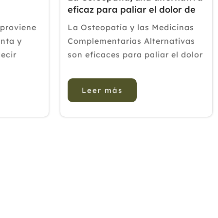
eficaz para paliar el dolor de
la fibromialgia
 proviene
La Osteopatía y las Medicinas
anta y
Complementarias Alternativas
ecir
son eficaces para paliar el dolor
ia a las
en personas con fibromialgia,
ue están
según explica el responsable de
Leer más
ntos de
la Comisión de Osteopatía de la
ma
Asociación Nacional de
os desde
Profesionales y Autónomos de
la Terapias ...