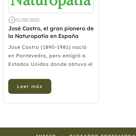
01/03/2021
José Castro, el gran pionero de
la Naturopatía en España
José Castro (1890-1981) nació
en Pontevedra, pero emigró a
Estados Unidos donde obtuvo el
título de Doctor en Naturopatía
por la Universidad American
Leer más
School Naturopathy de Nueva
York en el año 22. También pasó
por la Academia de Medic...