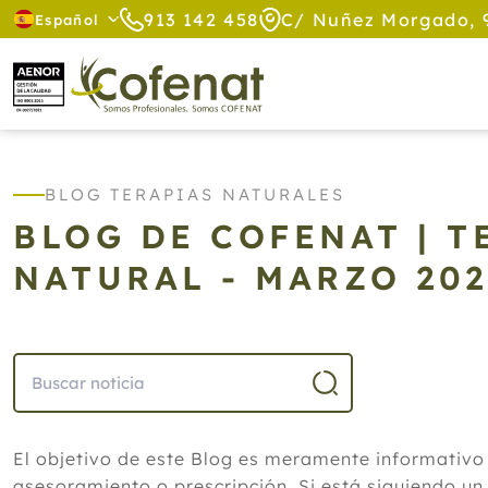
913 142 458
C/ Nuñez Morgado, 
Español
BLOG TERAPIAS NATURALES
BLOG DE COFENAT | 
NATURAL - MARZO 20
El objetivo de este Blog es meramente informativo
asesoramiento o prescripción. Si está siguiendo un