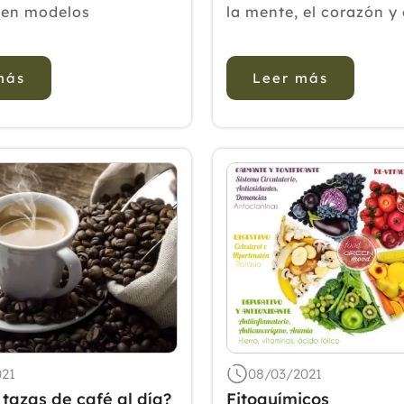
 en modelos
la mente, el corazón y 
tales y reducir la
espíritu. Sobre esta pr
 en la demencia. La
marroquí Houari Larko
más
Leer más
e acupuntura al
presenta un nuevo en
de atención (SOC)
terapéutico contra, po
orar los resultados
la epilepsia, las cefale
elacionados con el de...
migraña y los v&eac...
021
08/03/2021
tazas de café al día?
Fitoquímicos