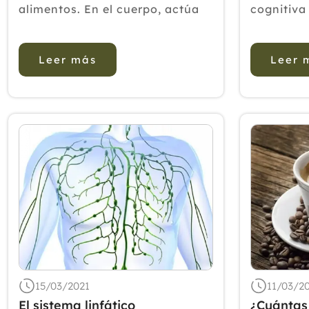
alimentos. En el cuerpo, actúa
cognitiva
como antioxidante, al ayudar a
experimen
proteger las células contra los
agitación
Leer más
Leer 
daños causados por los
adición d
radicales libres. Los radicales
estándar 
libres son compuestos que se
puede mej
forman cuando el cuerpo
clínicos r
convierte l...
15/03/2021
11/03/2
El sistema linfático
¿Cuántas 