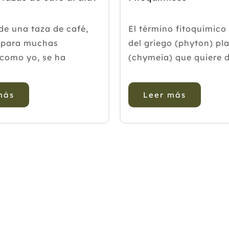
 de una taza de café,
El término fitoquímico
y para muchas
del griego (phyton) pl
como yo, se ha
(chymeia) que quiere d
o en uno de los
química. Hace referenc
el día que asociamos
sustancias químicas q
más
Leer más
cer. El ritual de poner
presentes en los alime
 la cafetera por las
origen vegetal de for
 beberlo a gusto en
natural. Son utilizad
que sabe tanto de
los albores de...
.