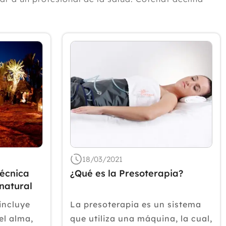
2024
2023
2022
2021
Diciembre
Noviembre
Octubre
Septiembre
Agosto
Julio
Junio
18/03/2021
Mayo
técnica
¿Qué es la Presoterapia?
Abril
natural
Marzo
Febrero
incluye
La presoterapia es un sistema
Enero
el alma,
que utiliza una máquina, la cual,