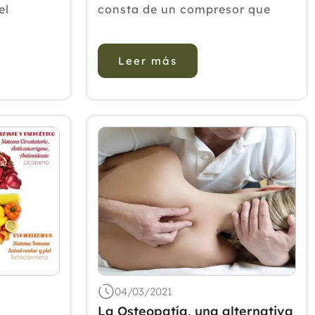
2020
el
consta de un compresor que
emisa, el
infla unas mangas que se ponen
2019
ubi nos
en las piernas, como si fuera un
2018
Leer más
foque
pantalón. Estas mangas
2017
r ejemplo,
disponen de cavidades, que se
as, la
llenan de forma individual o
2016
completa dependiendo del
2015
programa elegido p...
2014
2013
2012
04/03/2021
La Osteopatía, una alternativa