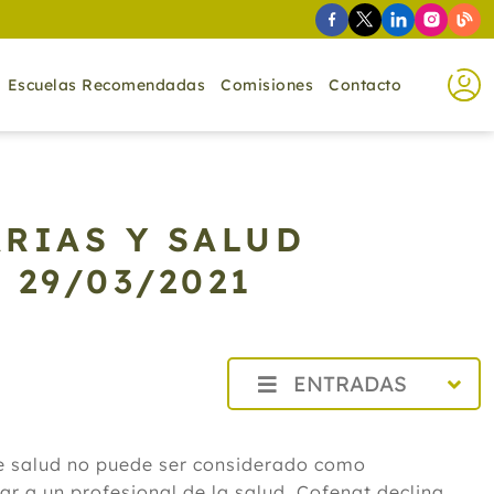
Escuelas Recomendadas
Comisiones
Contacto
RIAS Y SALUD
 29/03/2021
ENTRADAS
2026
de salud no puede ser considerado como
2025
r a un profesional de la salud. Cofenat declina