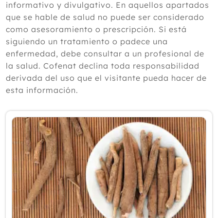
informativo y divulgativo. En aquellos apartados
2024
que se hable de salud no puede ser considerado
como asesoramiento o prescripción. Si está
2023
siguiendo un tratamiento o padece una
2022
enfermedad, debe consultar a un profesional de
la salud. Cofenat declina toda responsabilidad
2021
derivada del uso que el visitante pueda hacer de
2020
esta información.
2019
Diciembre
Noviembre
Octubre
Septiembre
Julio
Junio
Mayo
Abril
Marzo