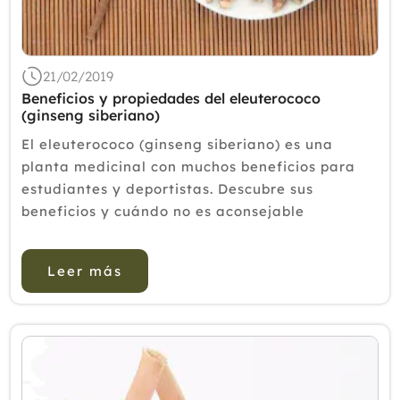
Febrero
Enero
2018
21/02/2019
Beneficios y propiedades del eleuterococo
2017
(ginseng siberiano)
2016
El eleuterococo (ginseng siberiano) es una
2015
planta medicinal con muchos beneficios para
estudiantes y deportistas. Descubre sus
2014
beneficios y cuándo no es aconsejable
2013
tomarlo.El eleuterococo es destacado porque
dispone de una serie de beneficios y
2012
Leer más
propiedades importantes para la salud
psicológica...