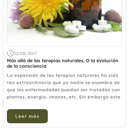
Mayo
Abril
Marzo
Febrero
Enero
2016
2015
22/08/2017
Más allá de las terapias naturales, O la evolución
2014
de la consciencia
2013
La expansión de las terapias naturales ha sido
tan extraordinaria que ya nadie se asombra de
2012
que las enfermedades puedan ser tratadas con
plantas, energía, imanes, etc. Sin embargo esta
propuesta tan “natural” no es del todo
evolutiva, ya que el enfoque paradigmático de
Leer más
aplicación de los ...