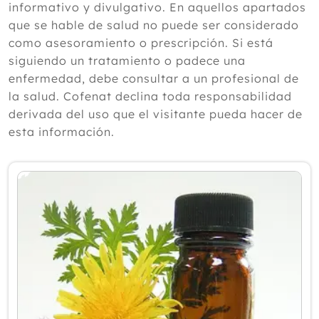
informativo y divulgativo. En aquellos apartados
2024
que se hable de salud no puede ser considerado
como asesoramiento o prescripción. Si está
2023
siguiendo un tratamiento o padece una
2022
enfermedad, debe consultar a un profesional de
la salud. Cofenat declina toda responsabilidad
2021
derivada del uso que el visitante pueda hacer de
2020
esta información.
2019
2018
2017
Diciembre
Octubre
Septiembre
Agosto
Julio
Junio