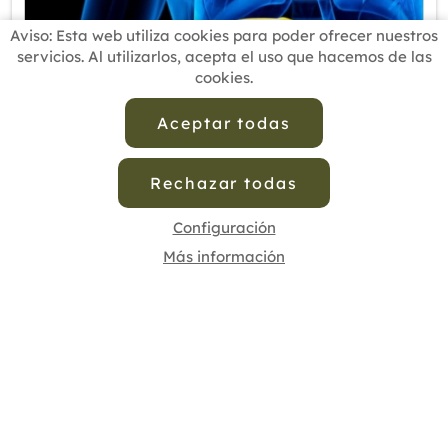
Aviso: Esta web utiliza cookies para poder ofrecer nuestros
servicios. Al utilizarlos, acepta el uso que hacemos de las
cookies.
Aceptar todas
Rechazar todas
06/11/2023
Problemas hepáticos y suplementación natural
Configuración
Más información
En la salud y funcionamiento del cuerpo
humano, tenemos que ser conscientes de que el
hígado desempeña un papel vital. Este se
localiza en la parte superior derecha del
abdomen, debajo del tórax, siendo uno de los
órganos más grandes del cuerpo. Realiza dist...
Leer más