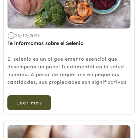
2020
2019
2018
28/12/2023
2017
Te informamos sobre el Selenio
2016
El selenio es un oligoelemento esencial que
2015
desempeña un papel fundamental en la salud
humana. A pesar de requerirse en pequeñas
2014
cantidades, sus propiedades son significativas
2013
y variadas. En primer lugar, el selenio es un
componente clave de las selenoproteínas, un
2012
Leer más
grupo de...