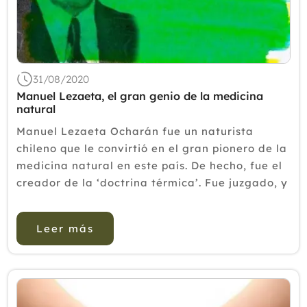
Febrero
Enero
2019
2018
31/08/2020
2017
Manuel Lezaeta, el gran genio de la medicina
natural
2016
Manuel Lezaeta Ocharán fue un naturista
2015
chileno que le convirtió en el gran pionero de la
medicina natural en este país. De hecho, fue el
2014
creador de la ‘doctrina térmica’. Fue juzgado, y
2013
luego, absuelto, por ejercer la medicina. Manuel
Lezaeta, &i...
2012
Leer más