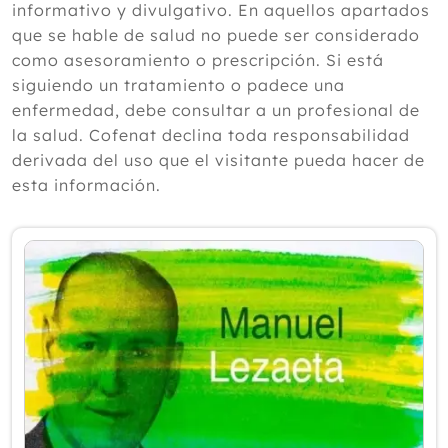
informativo y divulgativo. En aquellos apartados
2024
que se hable de salud no puede ser considerado
como asesoramiento o prescripción. Si está
2023
siguiendo un tratamiento o padece una
2022
enfermedad, debe consultar a un profesional de
la salud. Cofenat declina toda responsabilidad
2021
derivada del uso que el visitante pueda hacer de
2020
esta información.
Diciembre
Noviembre
Octubre
Septiembre
Agosto
Julio
Junio
Mayo
Abril
Marzo