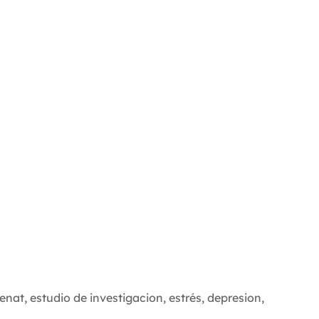
2017
2016
2015
2014
2013
2012
enat
,
estudio de investigacion
,
estrés
,
depresion
,