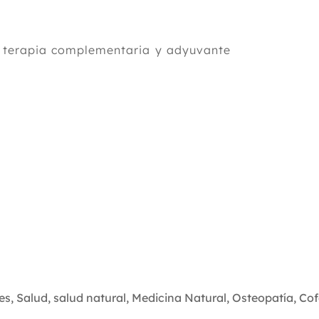
o terapia complementaria y adyuvante
es
,
Salud
,
salud natural
,
Medicina Natural
,
Osteopatía
,
Cof