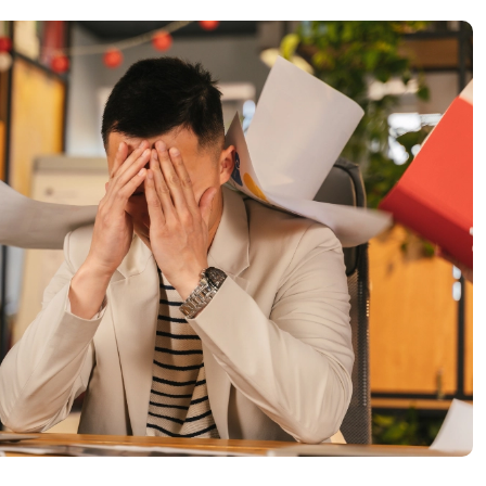
Agosto
Julio
Junio
Mayo
Abril
Marzo
Febrero
Claves para proteger la barrera
intestinal
Acupuntura y drogadicción
Enero y febrero, meses clave para
reforzar el sistema inmunológico de
forma natural
La eficacia del yoga en el síndrome del
intestino irritable: una revisión
sistemática
Cofenat consolida la implantación de
su Código de Buenas Prácticas en
España y refuerza el diálogo
Tratamiento manipulativo osteopático