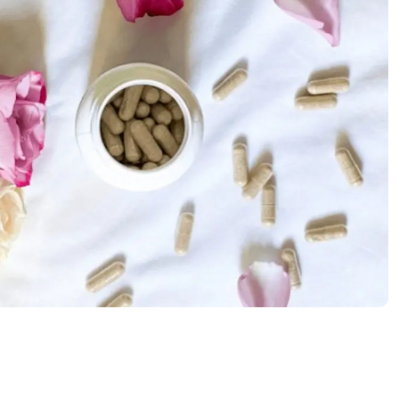
Octubre
Septiembre
Agosto
Julio
Junio
Mayo
Abril
Marzo
Infertilidad y homeopatía
¿Cómo mejora el pilates tu postura
corporal?
Mareos y Osteopatía
Dietas restrictivas: antienvejecimiento
y prevención de enfermedades
Inmunonutrientes e
inmunomoduladores para combatir
enfermedades virales
Beneficios de la Bromelina
Criomasaje en el abdomen para