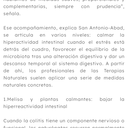
masaje en la espondilosis cervical
complementarias, siempre con prudencia”,
Eficacia y seguridad de la terapia de
señala.
masaje Tuina para la fiebre pediátrica
Acupuntura: cuando la ciencia
Ese acompañamiento, explica San Antonio-Abad,
desmonta el prejuicio
Marzo
se articula en varios niveles: calmar la
Febrero
hiperactividad intestinal cuando el estrés está
Enero
detrás del cuadro, favorecer el equilibrio de la
microbiota tras una alteración digestiva y dar un
2025
descanso temporal al sistema digestivo. A partir
2024
de ahí, los profesionales de las Terapias
Naturales suelen aplicar una serie de medidas
2023
naturales concretas.
2022
1.Melisa y plantas calmantes: bajar la
2021
hiperreactividad intestinal
2020
Cuando la colitis tiene un componente nervioso o
2019
funcional, los naturópatas recurren normalmente