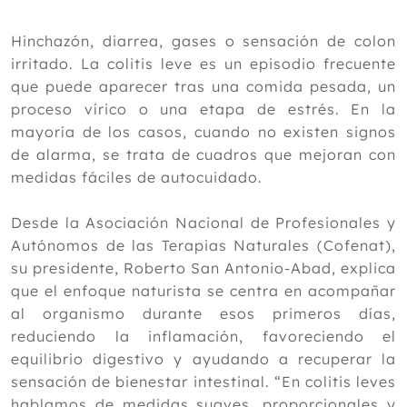
Junio
Mayo
Hinchazón, diarrea, gases o sensación de colon
Abril
irritado. La colitis leve es un episodio frecuente
Cofenat responde a la OMC: “El
que puede aparecer tras una comida pesada, un
mensaje real de #NoTeEnREDES es que
proceso vírico o una etapa de estrés. En la
sólo es válido lo que ellos dicen”
mayoría de los casos, cuando no existen signos
Efecto manipulativo osteopático sobre
de alarma, se trata de cuadros que mejoran con
el dolor, la flexibilidad, la modulación
autonómica de la frecuencia cardíaca,
medidas fáciles de autocuidado.
la energía y el perfil térmico en
pacientes con lumbalgia crónica
Desde la Asociación Nacional de Profesionales y
¿Qué son los disruptores endocrinos?
Autónomos de las Terapias Naturales (Cofenat),
Eficacia de la acupuntura y la
su presidente, Roberto San Antonio-Abad, explica
acupresión para mejorar la calidad del
sueño en mujeres menopáusicas: un
que el enfoque naturista se centra en acompañar
metaanálisis
al organismo durante esos primeros días,
De la melisa a la microbiota: cómo
reduciendo la inflamación, favoreciendo el
mimar tu intestino cuando sufres una
equilibrio digestivo y ayudando a recuperar la
colitis leve
sensación de bienestar intestinal. “En colitis leves
Eficacia de la medicina tradicional
china combinada con la terapia de
hablamos de medidas suaves, proporcionales y