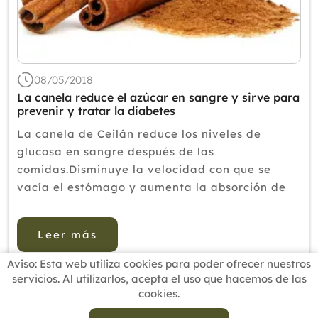
08/05/2018
La canela reduce el azúcar en sangre y sirve para
prevenir y tratar la diabetes
La canela de Ceilán reduce los niveles de
glucosa en sangre después de las
comidas.Disminuye la velocidad con que se
vacía el estómago y aumenta la absorción de
glucosa por parte de las células.Canela en rama
y en polvoLa diabetes es una enfermedad que
Leer más
se caracteriza por un nivel alto de az...
Aviso: Esta web utiliza cookies para poder ofrecer nuestros
servicios. Al utilizarlos, acepta el uso que hacemos de las
cookies.
INICIO
BUSCADOR PROFESIONALES
ACTUALIDAD