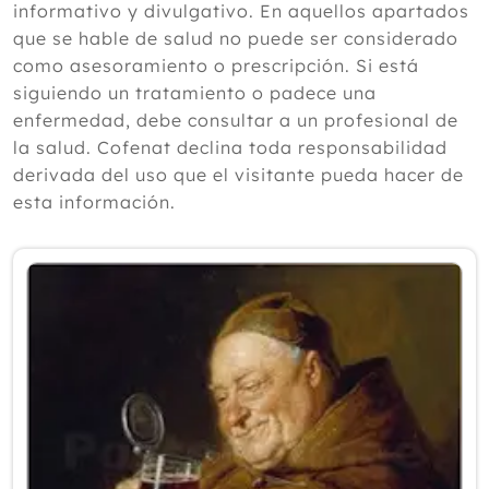
informativo y divulgativo. En aquellos apartados
2024
que se hable de salud no puede ser considerado
como asesoramiento o prescripción. Si está
2023
siguiendo un tratamiento o padece una
2022
enfermedad, debe consultar a un profesional de
la salud. Cofenat declina toda responsabilidad
2021
derivada del uso que el visitante pueda hacer de
2020
esta información.
2019
2018
Diciembre
Noviembre
Octubre
Septiembre
Agosto
Julio
Junio