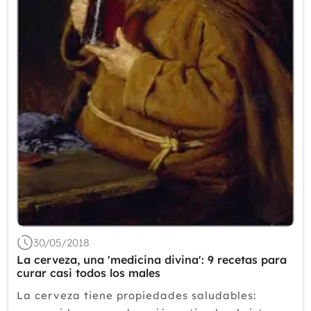
Mayo
Abril
Marzo
Febrero
Enero
2017
2016
2015
2014
2013
2012
30/05/2018
La cerveza, una 'medicina divina': 9 recetas para
curar casi todos los males
La cerveza tiene propiedades saludables: