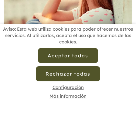
Aviso: Esta web utiliza cookies para poder ofrecer nuestros
servicios. Al utilizarlos, acepta el uso que hacemos de las
cookies.
Aceptar todas
estudio de investigacion
,
yoga
,
mujeres
,
estrés
,
depresion
,
ansiedad
,
TerapiasNaturales
,
Usoterapiasnaturales
,
Salud
,
salud natural
,
Rechazar todas
Medicina Natural
,
Medicina integrativa
,
Cofenat
Configuración
Post
Compartir
Pin it
WhatsApp
Más información
Página principal