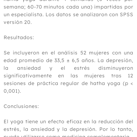
complementaria en el tratamiento del
síndrome de fibromialgia
semana; 60-70 minutos cada una) impartidas por
Noviembre
un especialista. Los datos se analizaron con SPSS
Octubre
versión 20.
Septiembre
Agosto
Resultados:
Julio
Junio
Se incluyeron en el análisis 52 mujeres con una
Mayo
edad promedio de 33,5 ± 6,5 años. La depresión,
Abril
la ansiedad y el estrés disminuyeron
Marzo
significativamente en las mujeres tras 12
Febrero
sesiones de práctica regular de hatha yoga (p <
Enero
0,001).
2024
Conclusiones:
2023
El yoga tiene un efecto eficaz en la reducción del
2022
estrés, la ansiedad y la depresión. Por lo tanto,
2021
puede utilizarse como medicina complementaria.