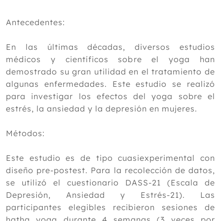
Diciembre
Efectividad de la Medicina Natural y
Antecedentes:
Tradicional en los servicios de
urgencias
Cómo las Terapias Naturales ayudan a
En las últimas décadas, diversos estudios
mantener la salud digestiva frente a los
médicos y científicos sobre el yoga han
excesos navideños
demostrado su gran utilidad en el tratamiento de
Remedios naturales para mejorar la
algunas enfermedades. Este estudio se realizó
digestión en Navidad
para investigar los efectos del yoga sobre el
Cofenat propone las Flores de Bach
como aliadas naturales contra el bajón
estrés, la ansiedad y la depresión en mujeres.
anímico del invierno
Análisis de la Eficacia de la acupuntura
Métodos:
en el tratamiento del síndrome de dolor
miofascial de la musculatura
masticatoria
Este estudio es de tipo cuasiexperimental con
La inmediatez que nos enferma
diseño pre-postest. Para la recolección de datos,
El efecto del yoga sobre el estrés, la
se utilizó el cuestionario DASS-21 (Escala de
ansiedad y la depresión en las mujeres
Depresión, Ansiedad y Estrés-21). Las
La Auriculoterapia conquista Europa
participantes elegibles recibieron sesiones de
Medicina integrativa, naturopática y
hatha yoga durante 4 semanas (3 veces por