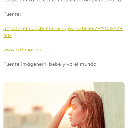
2020
Fuente:
2019
2018
https://pmc.ncbi.nlm.nih.gov/articles/PMC58439
60/
2017
2016
www.cofenat.es
2015
Fuente imágeneMi bebé y yo el mundo
2014
2013
2012