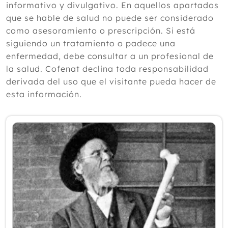
informativo y divulgativo. En aquellos apartados
2024
que se hable de salud no puede ser considerado
como asesoramiento o prescripción. Si está
2023
siguiendo un tratamiento o padece una
2022
enfermedad, debe consultar a un profesional de
la salud. Cofenat declina toda responsabilidad
2021
derivada del uso que el visitante pueda hacer de
2020
esta información.
2019
2018
2017
2016
2015
Diciembre
Noviembre
Octubre