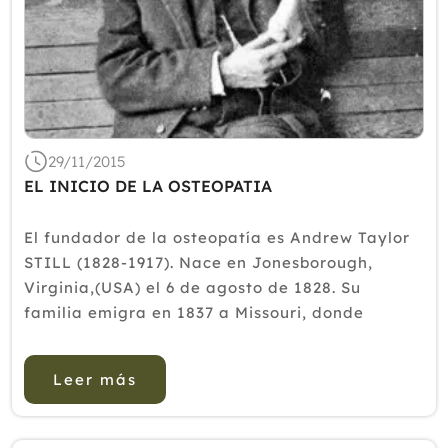
Septiembre
Agosto
Julio
Junio
Mayo
Abril
Marzo
29/11/2015
Febrero
EL INICIO DE LA OSTEOPATIA
Enero
El fundador de la osteopatía es Andrew Taylor
2014
STILL (1828-1917). Nace en Jonesborough,
2013
Virginia,(USA) el 6 de agosto de 1828. Su
familia emigra en 1837 a Missouri, donde
2012
compra una granja y lleva una vida de pionero.
Su padre, Abram, es pastor metodista, médico y
Leer más
granjero.Anfrew Taylor StillDur...