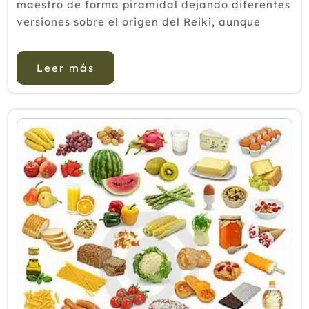
maestro de forma piramidal dejando diferentes
versiones sobre el origen del Reiki, aunque
todas coinciden en lo básico. El Reiki fue
redescubierto alrededor de 1870 por Mikao Usui
Leer más
, quien según algunas fu...