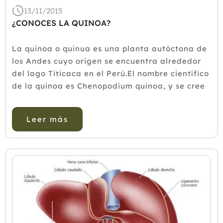
13/11/2015
¿CONOCES LA QUINOA?
La quinoa o quinua es una planta autóctona de
los Andes cuyo origen se encuentra alrededor
del lago Titicaca en el Perú.El nombre científico
de la quinoa es Chenopodium quinoa, y se cree
que fue utilizada como alimento desde hace
5000 años.Plantación de QuinoaLa quinoa es
Leer más
una planta que mide...