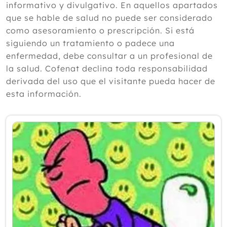
informativo y divulgativo. En aquellos apartados
2024
que se hable de salud no puede ser considerado
como asesoramiento o prescripción. Si está
2023
siguiendo un tratamiento o padece una
2022
enfermedad, debe consultar a un profesional de
la salud. Cofenat declina toda responsabilidad
2021
derivada del uso que el visitante pueda hacer de
2020
esta información.
2019
2018
2017
2016
2015
Diciembre
Noviembre
Octubre