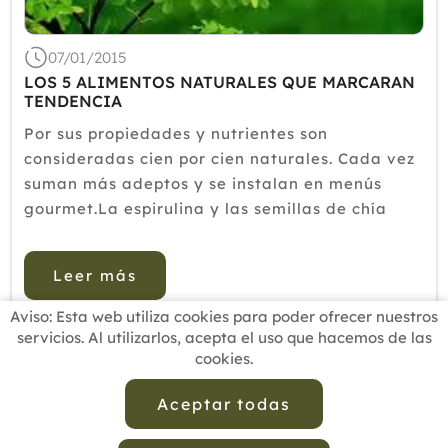
07/01/2015
LOS 5 ALIMENTOS NATURALES QUE MARCARAN
TENDENCIA
Por sus propiedades y nutrientes son
consideradas cien por cien naturales. Cada vez
suman más adeptos y se instalan en menús
gourmet.La espirulina y las semillas de chía
fueron algunas de las "superfoods" que se
adoptaron en el 2014 para mejorar la calidad
Leer más
de vida a través de alimentos 100 po...
Aviso: Esta web utiliza cookies para poder ofrecer nuestros
servicios. Al utilizarlos, acepta el uso que hacemos de las
cookies.
INICIO
BUSCADOR PROFESIONALES
ACTUALIDAD
ESCUELAS RECOMENDADAS
COMISIONES
Aceptar todas
CONTACTO