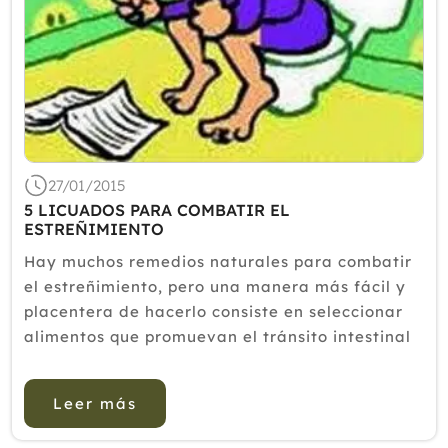
Septiembre
Agosto
Julio
Junio
Mayo
Abril
Marzo
Febrero
27/01/2015
5 LICUADOS PARA COMBATIR EL
Enero
ESTREÑIMIENTO
2014
Hay muchos remedios naturales para combatir
2013
el estreñimiento, pero una manera más fácil y
placentera de hacerlo consiste en seleccionar
2012
alimentos que promuevan el tránsito intestinal
y tomarlos diariamente.En este artículo te
proponemos algunos batidos que puedes tomar
Leer más
a lo largo del día y ...