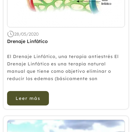
Febrero
Enero
2019
2018
28/05/2020
2017
Drenaje Linfático
2016
El Drenaje Linfático, una terapia antiestrés El
2015
Drenaje Linfático es una terapia natural
manual que tiene como objetivo eliminar o
2014
reducir los edemas (básicamente son
2013
hinchazones generados por un líquido de
nuestro organismo llamada linfa). Es una té...
2012
Leer más