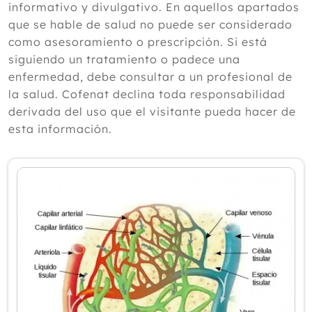
informativo y divulgativo. En aquellos apartados
2024
que se hable de salud no puede ser considerado
como asesoramiento o prescripción. Si está
2023
siguiendo un tratamiento o padece una
2022
enfermedad, debe consultar a un profesional de
la salud. Cofenat declina toda responsabilidad
2021
derivada del uso que el visitante pueda hacer de
2020
esta información.
Diciembre
Noviembre
Octubre
Septiembre
Agosto
Julio
Junio
Mayo
Abril
Marzo