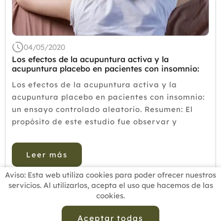
04/05/2020
Los efectos de la acupuntura activa y la
acupuntura placebo en pacientes con insomnio:
un ensayo controlado aleatorio.
Los efectos de la acupuntura activa y la
acupuntura placebo en pacientes con insomnio:
un ensayo controlado aleatorio. Resumen: El
propósito de este estudio fue observar y
comparar la eficacia clínica de la acupuntura
activa y la acupuntura placebo en el
Leer más
tratamiento del i...
Aviso: Esta web utiliza cookies para poder ofrecer nuestros
servicios. Al utilizarlos, acepta el uso que hacemos de las
cookies.
INICIO
BUSCADOR PROFESIONALES
ACTUALIDAD
ESCUELAS RECOMENDADAS
COMISIONES
Aceptar todas