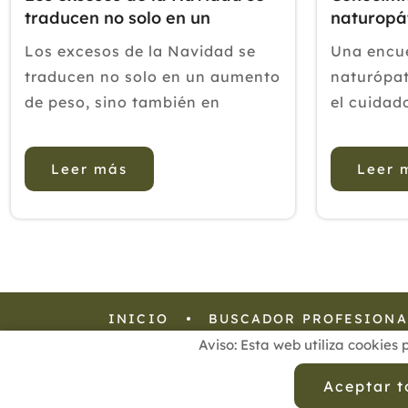
traducen no solo en un
naturopá
aumento de peso.
de la end
Los excesos de la Navidad se
Una encue
traducen no solo en un aumento
naturópat
de peso, sino también en
el cuidad
alteraciones digestivas que
Objetivos
pueden acabar arruinándonos
una enfe
Leer más
Leer 
las fiestas. Es importante
crónica c
aprender a equilibrar nuestro
variable 
organismo tras las navidades.
para la sa
Algunos alimentos pueden
mejor ate
ayudarnos. La...
INICIO
BUSCADOR PROFESIONA
Aviso: Esta web utiliza cookies 
Aviso Legal
Política de
Aceptar 