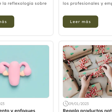
 la reflexología sobre
los profesionales y em
los niveles de ansiedad
sector La Asociación 
e la histerectomía
de Profesionales y Au
más
Leer más
l. DISEÑO Y
de las Terapias Natura
El estudio se realizó
COFENAT, lleva desde 
s hospitalizadas en la
defendiendo los intere
profesionales de las t
naturales, de sus a...
023
09/01/2023
ento y enfoques
Regala productos nat