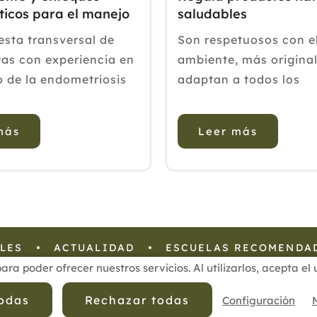
ticos para el manejo
saludables
ometriosis
sta transversal de
Son respetuosos con e
as con experiencia en
ambiente, más original
o de la endometriosis
adaptan a todos los
: La endometriosis es
presupuestos “Escoger
rmedad ginecológica
de Navidad perfecto n
más
Leer más
on sintomatología
fácil. Hay que pensar e
y resultados negativos
gustos de la persona a
lud. Para garantizar la
regala, en el presupue
nción...
estamos dispuestos a 
y dar...
LES
ACTUALIDAD
ESCUELAS RECOMENDA
para poder ofrecer nuestros servicios. Al utilizarlos, acepta e
 Privacidad de Datos
Política de Calidad
Política de Cookies
todas
Rechazar todas
Configuración
cofenat.es
© 2025 - Diseño y programación por
Edina.es