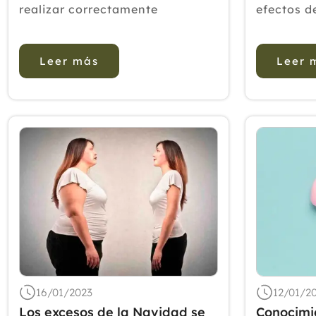
realizar correctamente
efectos de
funciones metabólicas y
el dolor, 
fisiológicas básicas. Se
después d
Leer más
Leer 
encuentra en pequeñas
abdomina
cantidades en el agua y en el
MÉTODOS: 
suelo, siendo componente de
en mujere
algunos alimentos. Estamos
unidad ...
hablando de un ol...
16/01/2023
12/01/2
Los excesos de la Navidad se
Conocimi