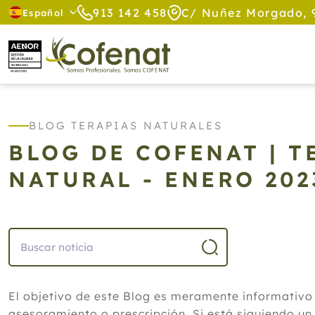
913 142 458
C/ Nuñez Morgado, 
Español
BLOG TERAPIAS NATURALES
BLOG DE COFENAT | 
NATURAL - ENERO 20
El objetivo de este Blog es meramente informativo
asesoramiento o prescripción. Si está siguiendo un