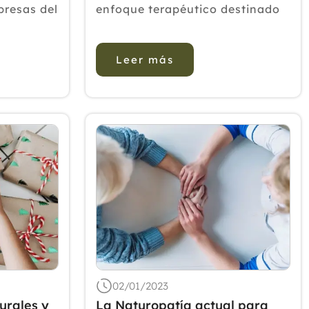
2020
presas del
enfoque terapéutico destinado
Nacional
a mejorar la autorregulación del
2019
tónomos
cuerpo centrándose en la
2018
Leer más
les,
corrección de las disfunciones
2017
1984
somáticas. A pesar de la
ses de los
evidencia de la efectividad de la
2016
erapias
OMT, los mec...
2015
2014
2013
2012
02/01/2023
urales y
La Naturopatía actual para