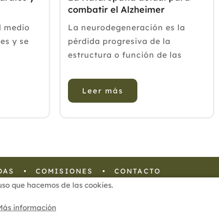
combatir el Alzheimer
l medio
La neurodegeneración es la
es y se
pérdida progresiva de la
estructura o función de las
 el regalo
neuronas, que en última
o es nada
instancia puede implicar la
Leer más
n los
muerte celular. El trastorno
 la que se
neurodegenerativo más común
sto que
en el cerebro ocurre con la
gastarnos
enfermedad de Alzheimer (EA),
q...
DAS
COMISIONES
CONTACTO
l uso que hacemos de las cookies.
Configuración de Cookies
Más información